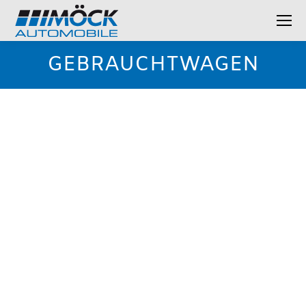
GEBRAUCHTWAGEN
Top Gebrauchte vom
Kfz-Meisterbetrieb
Unser Angebot an Gebrauchtwagen
Sie möchten einen Gebrauchtwagen? Dann sind Sie bei
uns richtig!
Sprechen Sie uns an – wir analysieren den